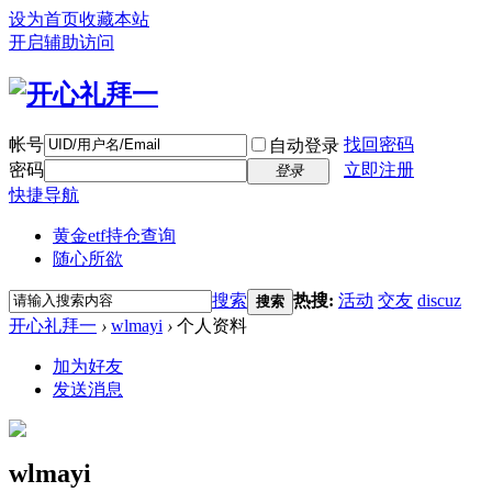
设为首页
收藏本站
开启辅助访问
帐号
找回密码
自动登录
密码
立即注册
登录
快捷导航
黄金etf持仓查询
随心所欲
搜索
热搜:
活动
交友
discuz
搜索
开心礼拜一
›
wlmayi
›
个人资料
加为好友
发送消息
wlmayi