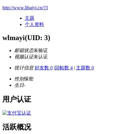
http://www.libaiyi.cn/?3
主题
个人资料
wlmayi
(UID: 3)
邮箱状态
未验证
视频认证
未认证
统计信息
好友数 0
|
回帖数 4
|
主题数 0
性别
保密
生日
-
用户认证
活跃概况