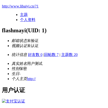
http://www.libaiyi.cn/?1
主题
个人资料
flashmayi
(UID: 1)
邮箱状态
未验证
视频认证
未认证
统计信息
好友数 0
|
回帖数 7
|
主题数 20
真实姓名
用户测试
性别
保密
生日
-
个人主页
http://
用户认证